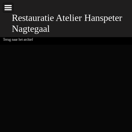
Home
Galerie
Restauratie Atelier Hanspeter
Categorie: weissbetcasino.com pt
6 juli 2026
Diverse restauraties
Nagtegaal
Como escolher casino online portugal ranking e dicas úteis
Over atelier
Terug naar het archief
Contact